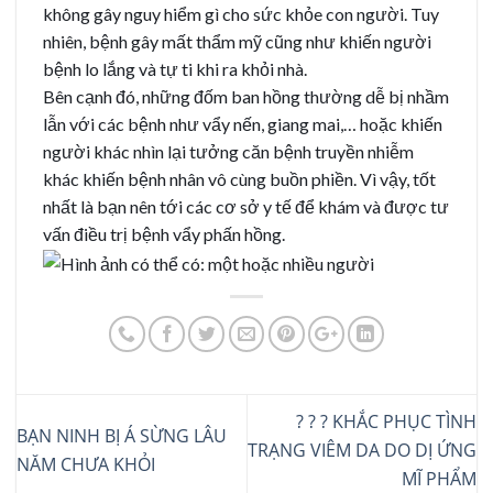
không gây nguy hiểm gì cho sức khỏe con người. Tuy
nhiên, bệnh gây mất thẩm mỹ cũng như khiến người
bệnh lo lắng và tự ti khi ra khỏi nhà.
Bên cạnh đó, những đốm ban hồng thường dễ bị nhầm
lẫn với các bệnh như vẩy nến, giang mai,… hoặc khiến
người khác nhìn lại tưởng căn bệnh truyền nhiễm
khác khiến bệnh nhân vô cùng buồn phiền. Vì vậy, tốt
nhất là bạn nên tới các cơ sở y tế để khám và được tư
vấn điều trị bệnh vẩy phấn hồng.
? ? ? KHẮC PHỤC TÌNH
BẠN NINH BỊ Á SỪNG LÂU
TRẠNG VIÊM DA DO DỊ ỨNG
NĂM CHƯA KHỎI
MĨ PHẨM