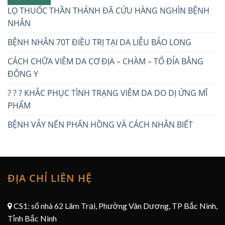
LỌ THUỐC THẦN THÁNH ĐÃ CỨU HÀNG NGHÌN BỆNH
NHÂN
BỆNH NHÂN 70T ĐIỀU TRỊ TẠI DA LIỄU BẢO LONG
CÁCH CHỮA VIÊM DA CƠ ĐỊA – CHÀM – TỔ ĐỈA BẰNG
ĐÔNG Y
? ? ? KHẮC PHỤC TÌNH TRẠNG VIÊM DA DO DỊ ỨNG MĨ
PHẨM
BỆNH VẢY NẾN PHẤN HỒNG VÀ CÁCH NHÂN BIẾT
ĐỊA CHỈ LIÊN HỆ
CS1: số nhà 62 Lãm Trại, Phường Vân Dương, TP Bắc Ninh,
Tỉnh Bắc Ninh