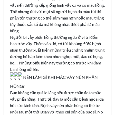
vẩy nến thường xếp giống hình vẩy cá và có màu hồng.
Thế nhưng đối với một số người bệnh da màu tối thì
phần tổn thương có thể sẫm màu hơn hoặc màu trắng
tùy thuộc sắc tố da mà không nhất thiết phải là màu
hồng.
Người bị vảy phấn hồng thường ngứa ở vị trí đốm
ban tróc vẩy. Thêm vào đó, có tới khoảng 50% bệnh
nhân thường xuất hiện những triệu chứng nhiễm trùng
đường hô hấp kèm theo như: nghẹt mũi, đau cổ họng,
ho…. Những biểu hiện này thường có trước khi đám
ban hồng nổi lên.
NÊN LÀM GÌ KHI MẮC VẨY NẾN PHẤN
HỒNG?
Bạn không cần quá lo lắng nếu được chẩn đoán mắc
vẩy phấn hồng. Thực tế, đây là một căn bệnh ngoài da
hết sức lành tính. Bệnh vẩy nến phấn hồng có thể tự
khỏi sau một thời gian với theo chỉ dẫn của bác sĩ. Nó