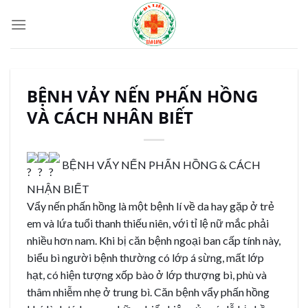
Skip
to
content
BỆNH VẢY NẾN PHẤN HỒNG
VÀ CÁCH NHÂN BIẾT
BỆNH VẨY NẾN PHẤN HỒNG & CÁCH
NHẬN BIẾT
Vẩy nến phấn hồng là một bệnh lí về da hay gặp ở trẻ
em và lứa tuổi thanh thiếu niên, với tỉ lệ nữ mắc phải
nhiều hơn nam. Khi bị căn bệnh ngoại ban cấp tính này,
biểu bì người bệnh thường có lớp á sừng, mất lớp
hạt, có hiện tượng xốp bào ở lớp thượng bì, phù và
thâm nhiễm nhẹ ở trung bì. Căn bệnh vẩy phấn hồng