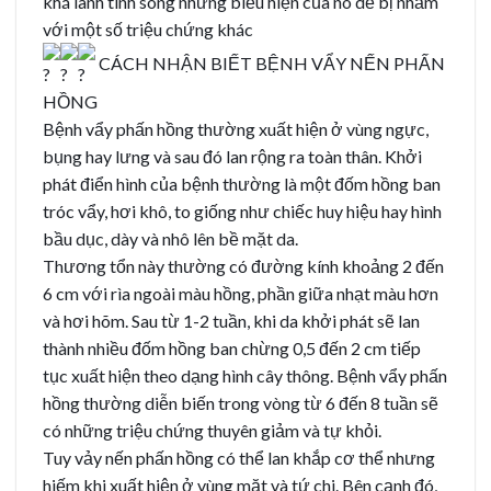
khá lành tính song những biểu hiện của nó dễ bị nhầm
với một số triệu chứng khác
CÁCH NHẬN BIẾT BỆNH VẨY NẾN PHẤN
HỒNG
Bệnh vẩy phấn hồng thường xuất hiện ở vùng ngực,
bụng hay lưng và sau đó lan rộng ra toàn thân. Khởi
phát điển hình của bệnh thường là một đốm hồng ban
tróc vẩy, hơi khô, to giống như chiếc huy hiệu hay hình
bầu dục, dày và nhô lên bề mặt da.
Thương tổn này thường có đường kính khoảng 2 đến
6 cm với rìa ngoài màu hồng, phần giữa nhạt màu hơn
và hơi hõm. Sau từ 1-2 tuần, khi da khởi phát sẽ lan
thành nhiều đốm hồng ban chừng 0,5 đến 2 cm tiếp
tục xuất hiện theo dạng hình cây thông. Bệnh vẩy phấn
hồng thường diễn biến trong vòng từ 6 đến 8 tuần sẽ
có những triệu chứng thuyên giảm và tự khỏi.
Tuy vảy nến phấn hồng có thể lan khắp cơ thể nhưng
hiếm khi xuất hiện ở vùng mặt và tứ chi. Bên cạnh đó,